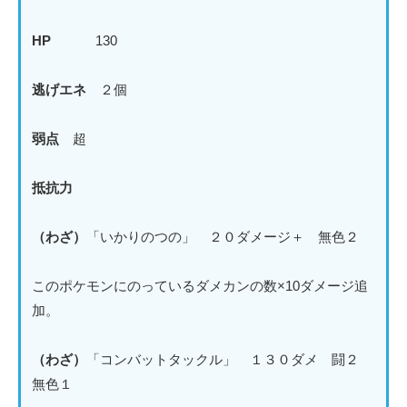
HP
130
逃げエネ
２個
弱点
超
抵抗力
（わざ）
「いかりのつの」 ２０ダメージ＋ 無色２
このポケモンにのっているダメカンの数×10ダメージ追
加。
（わざ）
「コンバットタックル」 １３０ダメ 闘２
無色１