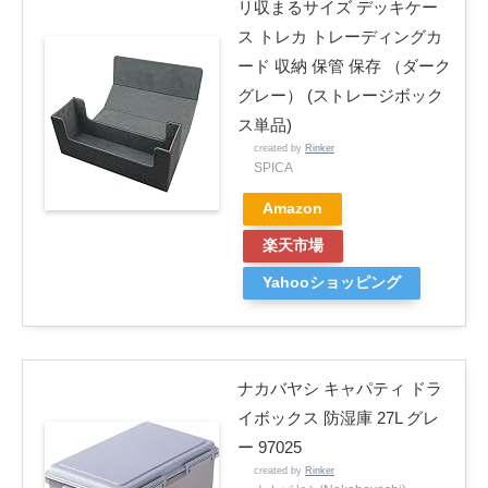
リ収まるサイズ デッキケー
ス トレカ トレーディングカ
ード 収納 保管 保存 （ダーク
グレー） (ストレージボック
ス単品)
created by
Rinker
SPICA
Amazon
楽天市場
Yahooショッピング
ナカバヤシ キャパティ ドラ
イボックス 防湿庫 27L グレ
ー 97025
created by
Rinker