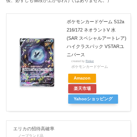
後、必ずしも値段が上がるわけではありません。）
ポケモンカードゲーム S12a
216/172 ネオラントV 水
(SAR スペシャルアートレア)
ハイクラスパック VSTARユ
ニバース
created by
Rinker
ポケモンカードゲーム
Amazon
楽天市場
Yahooショッピング
エリカの招待高確率
ノーブランド品