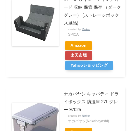
ード 収納 保管 保存 （ダーク
グレー） (ストレージボック
ス単品)
created by
Rinker
SPICA
Amazon
楽天市場
Yahooショッピング
ナカバヤシ キャパティ ドラ
イボックス 防湿庫 27L グレ
ー 97025
created by
Rinker
ナカバヤシ(Nakabayashi)