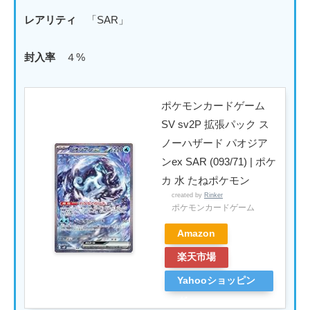
レアリティ
「SAR」
封入率
４%
ポケモンカードゲーム
SV sv2P 拡張パック ス
ノーハザード パオジア
ンex SAR (093/71) | ポケ
カ 水 たねポケモン
created by
Rinker
ポケモンカードゲーム
Amazon
楽天市場
Yahooショッピン
グ