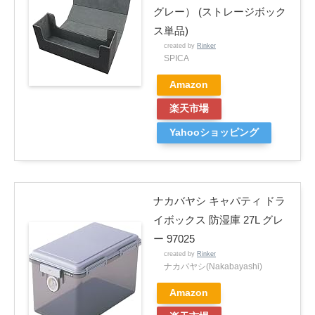
グレー） (ストレージボック
ス単品)
created by
Rinker
SPICA
Amazon
楽天市場
Yahooショッピング
ナカバヤシ キャパティ ドラ
イボックス 防湿庫 27L グレ
ー 97025
created by
Rinker
ナカバヤシ(Nakabayashi)
Amazon