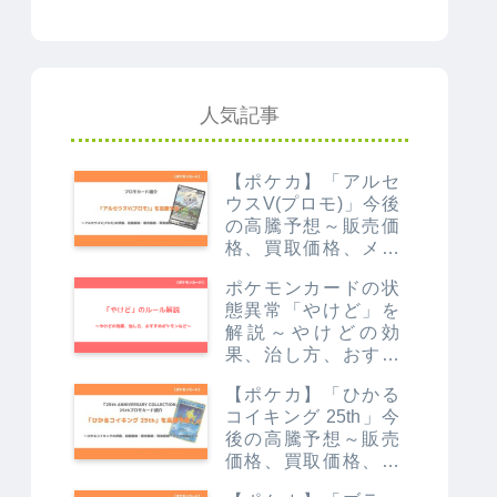
人気記事
【ポケカ】「アルセ
ウスV(プロモ)」今後
の高騰予想～販売価
格、買取価格、メル
カリ相場や価格推移
ポケモンカードの状
から値上がり予想～
態異常「やけど」を
解説～やけどの効
果、治し方、おすす
めポケモンなど～
【ポケカ】「ひかる
コイキング 25th」今
後の高騰予想～販売
価格、買取価格、メ
ルカリ相場やなぜ高