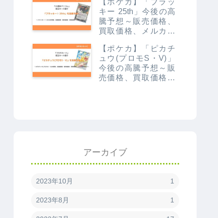
【ポケカ】「ブラッ
いか解説～
キー 25th」今後の高
騰予想～販売価格、
買取価格、メルカリ
相場や価格推移から
【ポケカ】「ピカチ
値上がり予想～
ュウ(プロモS・V)」
今後の高騰予想～販
売価格、買取価格、
メルカリ相場や価格
推移から値上がり予
想～
アーカイブ
2023年10月
1
2023年8月
1