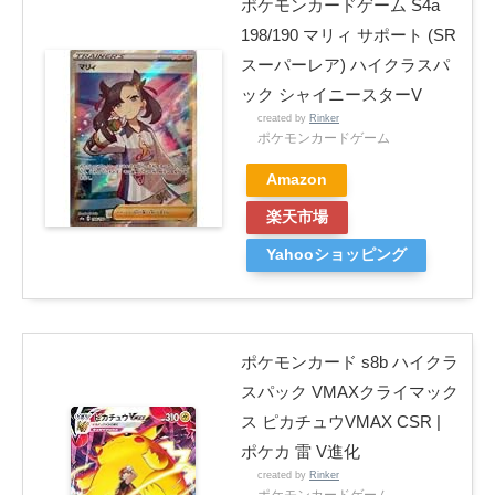
ポケモンカードゲーム S4a
198/190 マリィ サポート (SR
スーパーレア) ハイクラスパ
ック シャイニースターV
created by
Rinker
ポケモンカードゲーム
Amazon
楽天市場
Yahooショッピング
ポケモンカード s8b ハイクラ
スパック VMAXクライマック
ス ピカチュウVMAX CSR |
ポケカ 雷 V進化
created by
Rinker