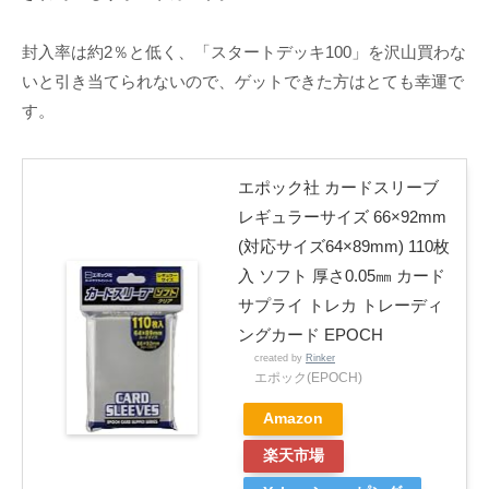
封入率は約2％と低く、「スタートデッキ100」を沢山買わな
いと引き当てられないので、ゲットできた方はとても幸運で
す。
エポック社 カードスリーブ
レギュラーサイズ 66×92mm
(対応サイズ64×89mm) 110枚
入 ソフト 厚さ0.05㎜ カード
サプライ トレカ トレーディ
ングカード EPOCH
created by
Rinker
エポック(EPOCH)
Amazon
楽天市場