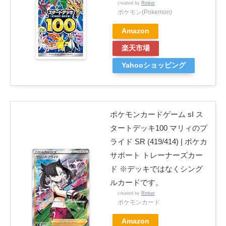
created by
Rinker
ポケモン(Pokemon)
Amazon
楽天市場
Yahooショッピング
ポケモンカードゲーム sI ス
タートデッキ100 マリィのプ
ライド SR (419/414) | ポケカ
サポート トレーナーズカー
ド ※デッキではなくシング
ルカードです。
created by
Rinker
ポケモンカード
Amazon