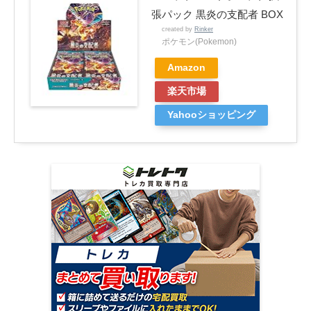
張パック 黒炎の支配者 BOX
created by
Rinker
ポケモン(Pokemon)
Amazon
楽天市場
Yahooショッピング