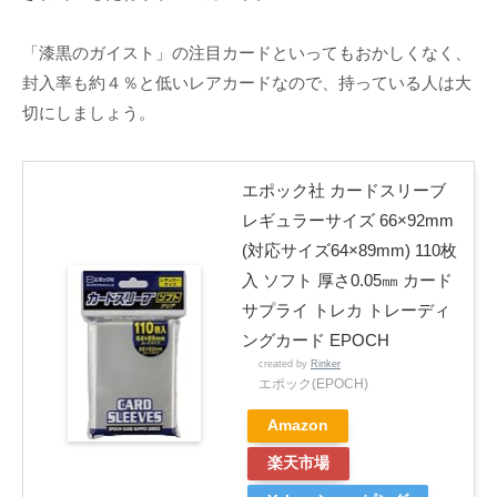
「漆黒のガイスト」の注目カードといってもおかしくなく、
封入率も約４％と低いレアカードなので、持っている人は大
切にしましょう。
エポック社 カードスリーブ
レギュラーサイズ 66×92mm
(対応サイズ64×89mm) 110枚
入 ソフト 厚さ0.05㎜ カード
サプライ トレカ トレーディ
ングカード EPOCH
created by
Rinker
エポック(EPOCH)
Amazon
楽天市場