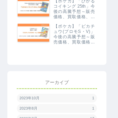
【ポケカ】「ひかる
値上がり予想～
コイキング 25th」今
後の高騰予想～販売
価格、買取価格、メ
ルカリ相場やなぜ高
【ポケカ】「ピカチ
いか解説～
ュウ(プロモS・V)」
今後の高騰予想～販
売価格、買取価格、
メルカリ相場や価格
推移から値上がり予
想～
アーカイブ
2023年10月
1
2023年8月
1