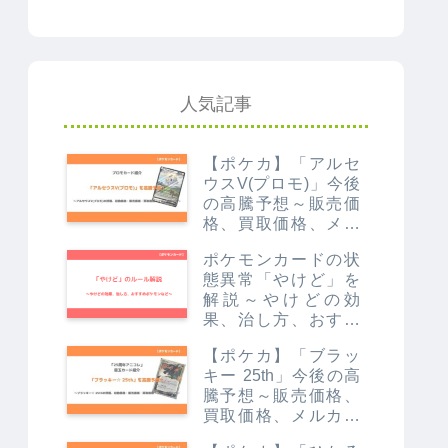
人気記事
【ポケカ】「アルセ
ウスV(プロモ)」今後
の高騰予想～販売価
格、買取価格、メル
カリ相場や価格推移
ポケモンカードの状
から値上がり予想～
態異常「やけど」を
解説～やけどの効
果、治し方、おすす
めポケモンなど～
【ポケカ】「ブラッ
キー 25th」今後の高
騰予想～販売価格、
買取価格、メルカリ
相場や価格推移から